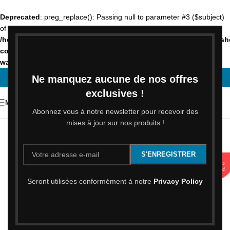
Deprecated
: preg_replace(): Passing null to parameter #3 ($subject)
of type array|string is deprecated in
/home/clients/beacfa96928027bcf8e3eba7d8025b6f/sites/acme.s
content/plugins/wordfence/vendor/wordfence/wf-
waf/src/lib/rules.php
on line
1896
Ne manquez aucune de nos offres
exclusives !
MENU
Abonnez vous à notre newsletter pour recevoir des
mises à jour sur nos produits !
NEWS
Serums stériles REVITACARE
HIDROT Anne-France
Activé 18 juin 2024
Seront utilisées conformément à notre
Privacy Policy