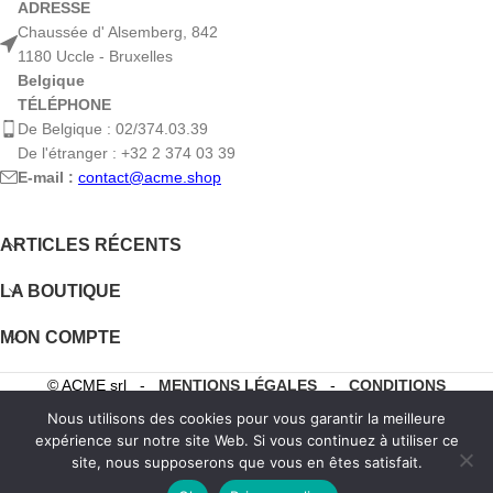
ADRESSE
Chaussée d' Alsemberg, 842
1180 Uccle - Bruxelles
Belgique
TÉLÉPHONE
De Belgique : 02/374.03.39
De l'étranger : +32 2 374 03 39
E-mail :
contact@acme.shop
ARTICLES RÉCENTS
LA BOUTIQUE
MON COMPTE
© ACME srl -
MENTIONS LÉGALES
-
CONDITIONS
GÉNÉRALES DE VENTE
Nous utilisons des cookies pour vous garantir la meilleure
expérience sur notre site Web. Si vous continuez à utiliser ce
site, nous supposerons que vous en êtes satisfait.