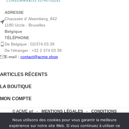
ADRESSE
Chaussée d' Alsemberg, 842
1180 Uccle - Bruxelles
Belgique
TÉLÉPHONE
De Belgique : 02/374.03.39
De l'étranger : +32 2 374 03 39
E-mail :
contact@acme.shop
ARTICLES RÉCENTS
LA BOUTIQUE
MON COMPTE
© ACME srl -
MENTIONS LÉGALES
-
CONDITIONS
GÉNÉRALES DE VENTE
Nous utilisons des cookies pour vous garantir la meilleure
expérience sur notre site Web. Si vous continuez à utiliser ce